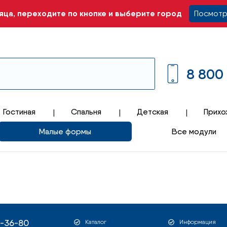
ца, переходите по кнопке и выберите город
Посмотр
8 800
Гостиная
Спальня
Детская
Прихо
Малые формы
Все модули
1-36-80
Каталог
Информация