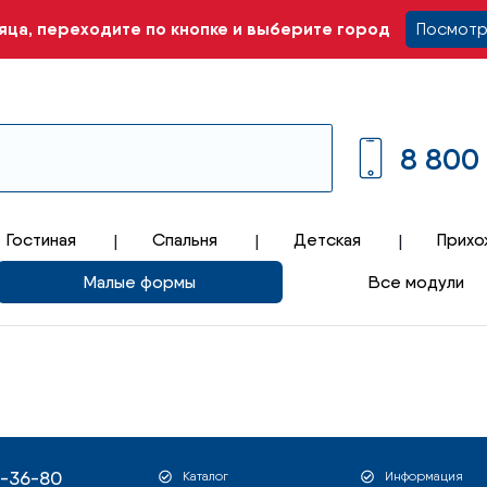
ца, переходите по кнопке и выберите город
Посмотр
8 800
Гостиная
Спальня
Детская
Прихо
Малые формы
Все модули
1-36-80
Каталог
Информация