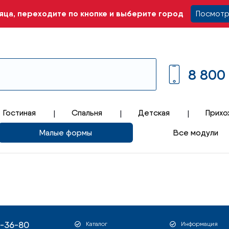
ца, переходите по кнопке и выберите город
Посмотр
8 800
Гостиная
Спальня
Детская
Прихо
Малые формы
Все модули
1-36-80
Каталог
Информация