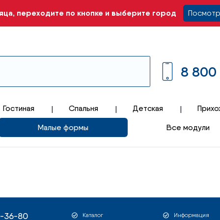
ца, переходите по кнопке и выберите город
Посмотр
8 800
Гостиная
Спальня
Детская
Прихо
Малые формы
Все модули
1-36-80
Каталог
Информация