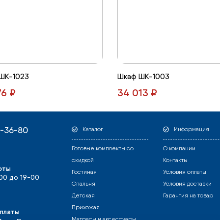
ШК-1023
Шкаф ШК-1003
76 ₽
34 013 ₽
1-36-80
Каталог
Информация
Готовые комплекты со
О компании
скидкой
Контакты
оты
Гостиная
Условия оплаты
-00 до 19-00
Спальня
Условия доставки
Детская
Гарантия на товар
Прихожая
платы
Матрасы и аксессуары