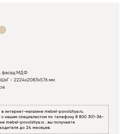
, фасад МДФ.
хШхГ - 2224х2083х576 мм.
ра.
3 в интернет-магазине
mebel-povolzhya.ru
,
ь с нашим специалистом по телефону
8 800 301-36-
ине
mebel-povolzhya.ru
, вы получаете
водителя до 24 месяцев.