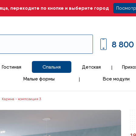
ца, переходите по кнопке и выберите город
Посмотр
8 800
Гостиная
Спальня
Детская
Прихо
Малые формы
Все модули
Карина - композиция 3
1