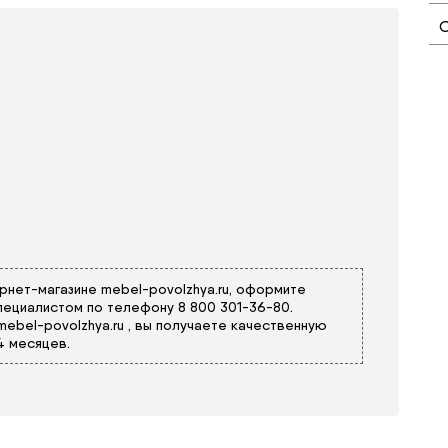
О
ернет-магазине
mebel-povolzhya.ru
, оформите
 специалистом по телефону
8 800 301-36-80
.
mebel-povolzhya.ru
, вы получаете качественную
4 месяцев.