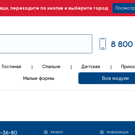
ца, переходите по кнопке и выберите город
Посмотр
8 800
Гостиная
Спальня
Детская
Прихо
Малые формы
Все модули
1-36-80
Каталог
Информация