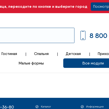
ца, переходите по кнопке и выберите город
Посмотр
8 800
Гостиная
Спальня
Детская
Прихо
Малые формы
Все модули
1-36-80
Каталог
Информация