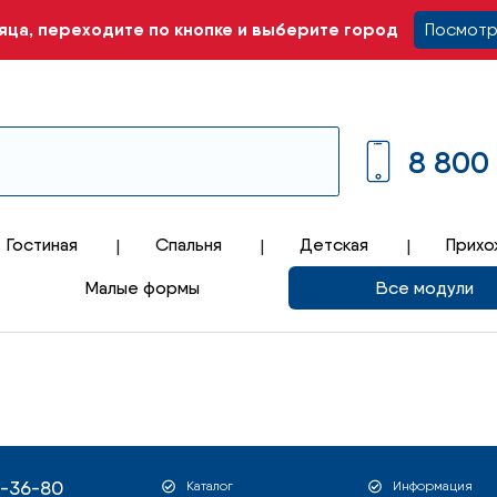
ца, переходите по кнопке и выберите город
Посмотр
8 800
Гостиная
Спальня
Детская
Прихо
Малые формы
Все модули
1-36-80
Каталог
Информация